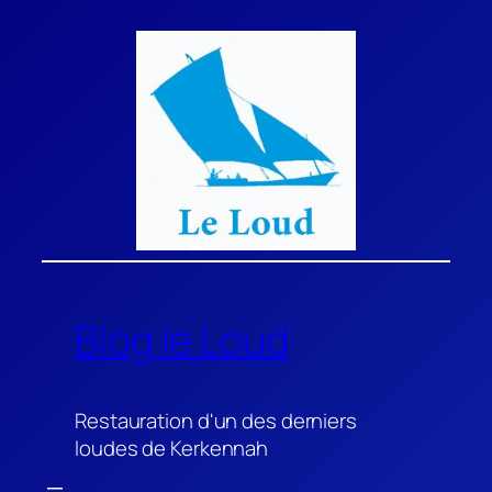
Aller
au
contenu
Blog le Loud
Restauration d'un des derniers
loudes de Kerkennah