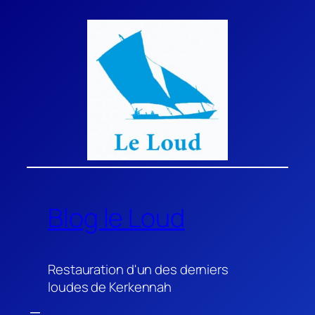
Aller
au
contenu
Blog le Loud
Restauration d'un des derniers
loudes de Kerkennah