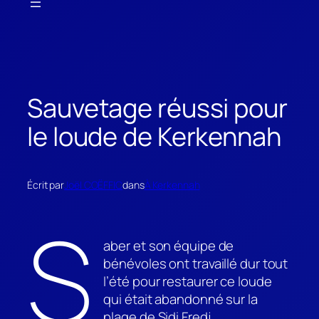
Sauvetage réussi pour
le loude de Kerkennah
Écrit par
Joël COËFFIC
dans
À Kerkennah
S
aber et son équipe de
bénévoles ont travaillé dur tout
l’été pour restaurer ce loude
qui était abandonné sur la
plage de Sidi Fredj.