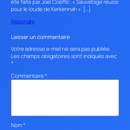
été faite par Joel Coëffic: « Sauvetage réussi
pour le loude de Kerkennah ». […]
Répondre
Laisser un commentaire
Votre adresse e-mail ne sera pas publiée.
Les champs obligatoires sont indiqués avec
*
Commentaire
*
Nom
*