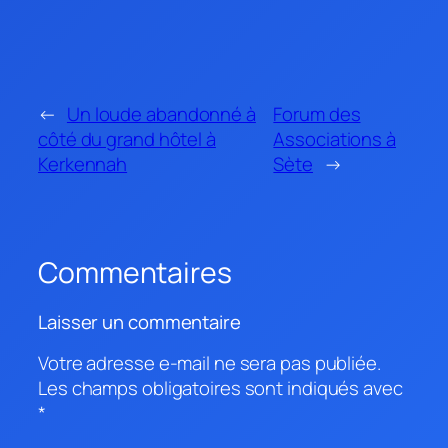
←
Un loude abandonné à
Forum des
côté du grand hôtel à
Associations à
Kerkennah
Sète
→
Commentaires
Laisser un commentaire
Votre adresse e-mail ne sera pas publiée.
Les champs obligatoires sont indiqués avec
*