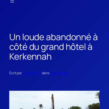
Un loude abandonné à
côté du grand hôtel à
Kerkennah
Écrit par
Joël COËFFIC
dans
À Kerkennah