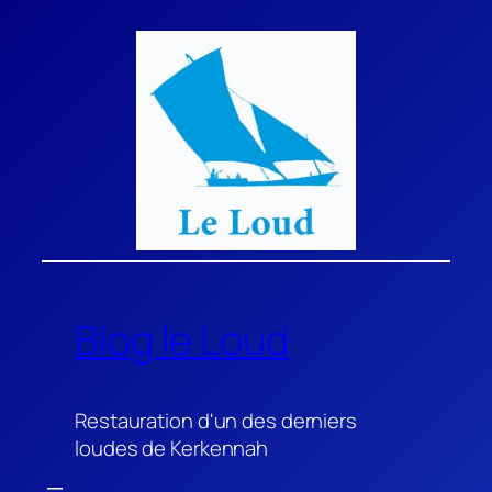
Aller
au
contenu
Blog le Loud
Restauration d'un des derniers
loudes de Kerkennah