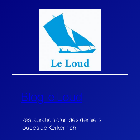
Aller
au
contenu
Blog le Loud
Restauration d'un des derniers
loudes de Kerkennah