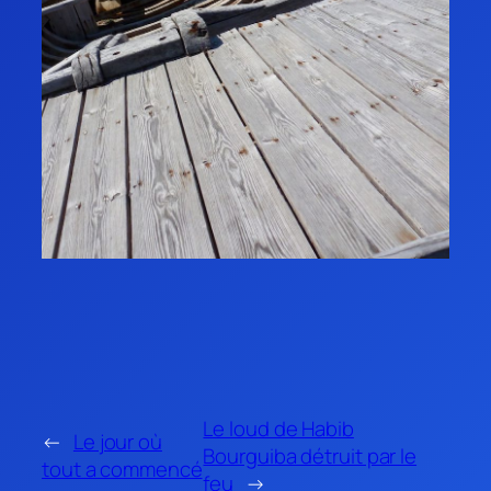
Le loud de Habib
←
Le jour où
Bourguiba détruit par le
tout a commencé
feu
→