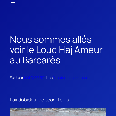
Nous sommes allés
voir le Loud Haj Ameur
au Barcarès
Écrit par
Joël COËFFIC
dans
Rapatriement du Loud
L’air dubidatif de Jean-Louis !