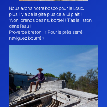
Nous avons notre bosco pour le Loud,
plus il y a de la gite plus cela lui plait !
Yvon, prends des ris, bordel ! T’as le liston
dans l’eau !
Proverbe breton : « Pour le près serré,
naviguez bourré »